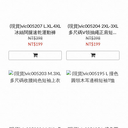
(現貨)vic005207 L.XL.4XL
(現貨)vic005204 2XL-3XL
冰絲闊腿速乾運動褲
多尺碼V領抽繩正肩短袖
NT$398
NT$398
襯衫
NT$199
NT$199