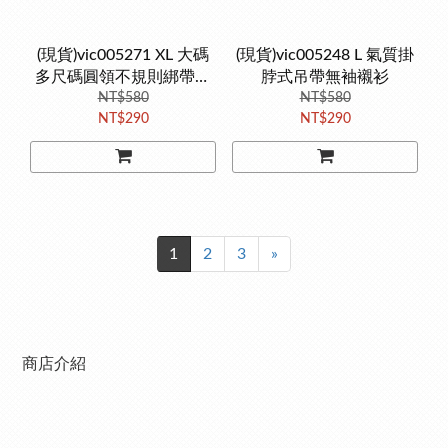
(現貨)vic005271 XL 大碼
(現貨)vic005248 L 氣質掛
多尺碼圓領不規則綁帶別
脖式吊帶無袖襯衫
致短袖T恤
NT$580
NT$580
NT$290
NT$290
1
2
3
»
商店介紹