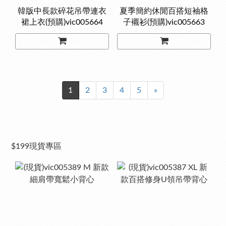
韓版中長款碎花吊帶連衣
夏季簡約休閒百搭短袖格
裙上衣(預購)vic005664
子襯衫(預購)vic005663
1
2
3
4
5
»
$199現貨專區