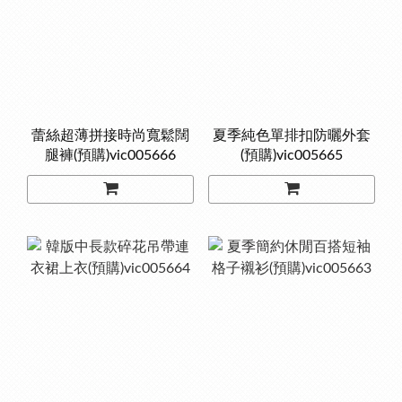
蕾絲超薄拼接時尚寬鬆闊
夏季純色單排扣防曬外套
腿褲(預購)vic005666
(預購)vic005665