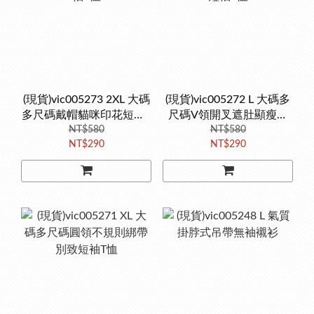
(現貨)vic005273 2XL 大碼
(現貨)vic005272 L 大碼多
多尺碼戴帽貓咪印花短袖T
尺碼V領開叉遮肚顯瘦短
NT$580
恤
NT$580
袖T恤
NT$290
NT$290