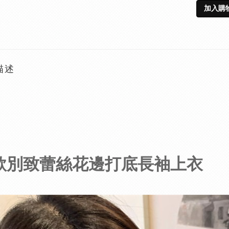
加入購
描述
款別致蕾絲花邊打底長袖上衣