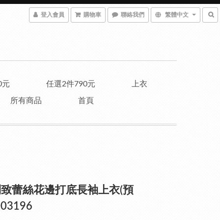
登入會員
購物車
聯絡我們
繁體中文
0元
任選2件790元
上衣
所有商品
首頁
致蕾絲花邊打底長袖上衣(預
003196