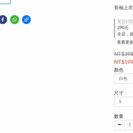
長袖上衣
至
10/30
290元
全店，超
查看更
NT$39
NT$19
顏色
尺寸
數量