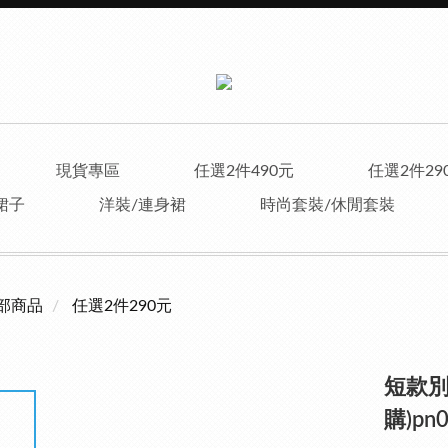
現貨專區
任選2件490元
任選2件29
裙子
洋裝/連身裙
時尚套裝/休閒套裝
部商品
任選2件290元
短款別
購)pn