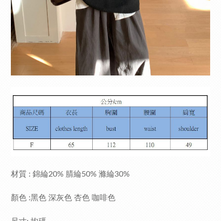
材質 : 錦綸20% 腈綸50% 滌綸30%
顏色 :黑色 深灰色 杏色 咖啡色