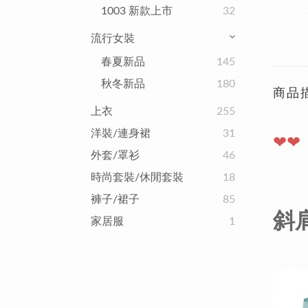
1003 新款上市
32
流行女裝
春夏新品
145
秋冬新品
180
商品
上衣
255
洋裝/連身裙
31
❤❤
外套/罩衫
46
時尚套裝/休閒套裝
18
褲子/裙子
85
斜
家居服
1