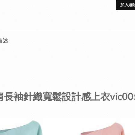
加入購
描述
肩長袖針織寬鬆設計感上衣vic005