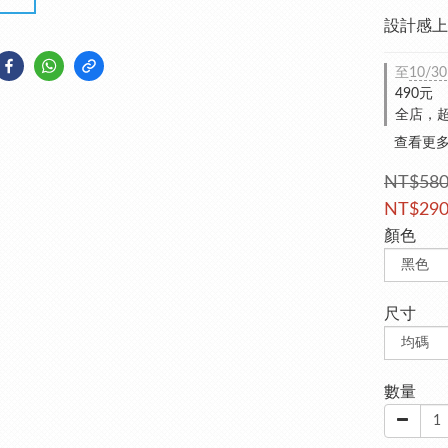
設計感上
至
10/30
490元
全店，超
查看更
NT$58
NT$29
顏色
尺寸
數量