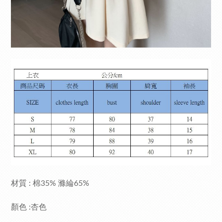
材質 : 棉35% 滌綸65%
顏色 :杏色