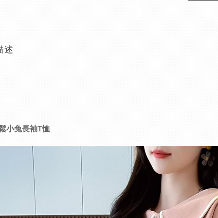
描述
鬆小兔長袖T恤