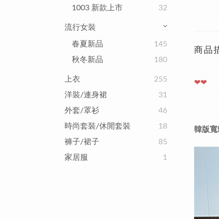
1003 新款上市
32
流行女裝
春夏新品
145
商品
秋冬新品
180
上衣
255
❤❤
洋裝/連身裙
31
外套/罩衫
46
時尚套裝/休閒套裝
18
韓版寬
褲子/裙子
85
家居服
1