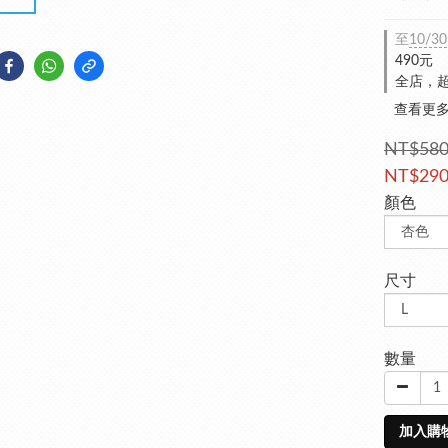
至
10/30
490元
全店，超
查看更
NT$58
NT$29
顏色
尺寸
數量
加入購