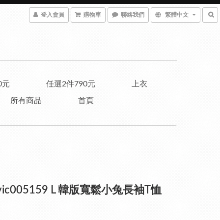
登入會員
購物車
聯絡我們
繁體中文
0元
任選2件790元
上衣
所有商品
首頁
vic005159 L 韓版寬鬆小兔長袖T恤