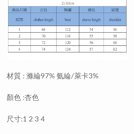
材質 : 滌綸97% 氨綸/萊卡3%
顏色 :杏色
尺寸:1 2 3 4