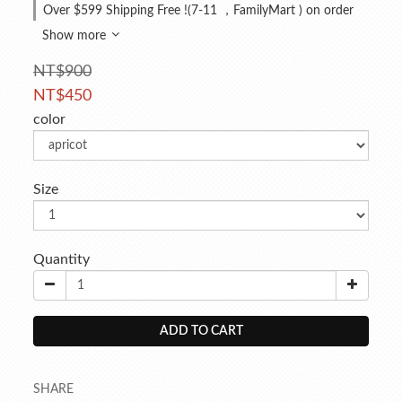
Over $599 Shipping Free !(7-11 ，FamilyMart ) on order
Show more
NT$900
NT$450
color
Size
Quantity
ADD TO CART
SHARE