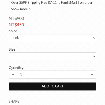
Over $599 Shipping Free !(7-11 ，FamilyMart ) on order
Show more
NT$900
NT$450
color
Size
Quantity
ADD TO CART
SHARE