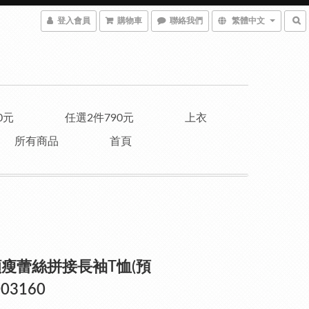
登入會員
購物車
聯絡我們
繁體中文
0元
任選2件790元
上衣
所有商品
首頁
瘦蕾絲拼接長袖T恤(預
003160