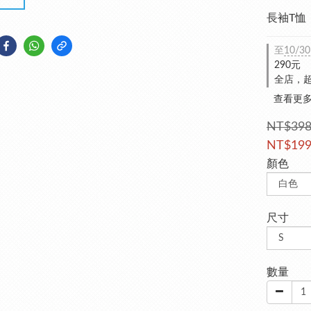
長袖T恤
至
10/30
290元
全店，超
查看更
NT$39
NT$19
顏色
尺寸
數量