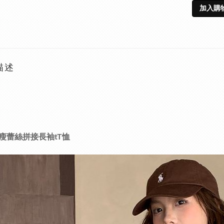
加入購
描述
瘦蕾絲拼接長袖tT恤