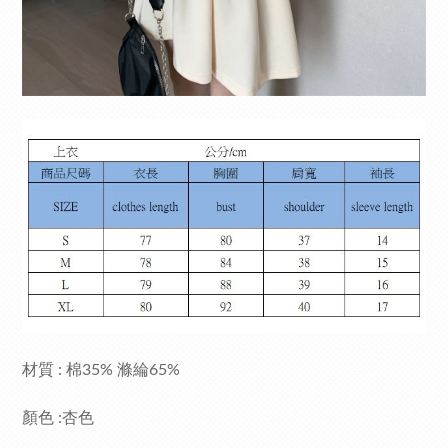
材質 : 棉35% 滌綸65%
顏色 :杏色