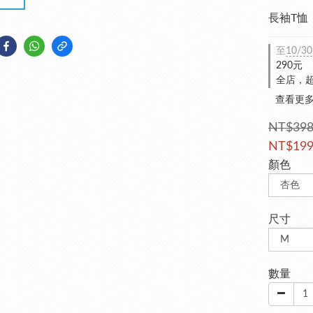
長袖T恤
至
10/30
290元
全店，超
查看更
NT$39
NT$19
顏色
尺寸
數量