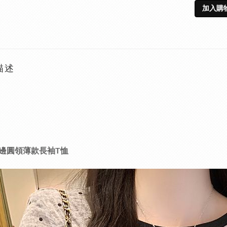
加入購
描述
邊圓領薄款長袖T恤