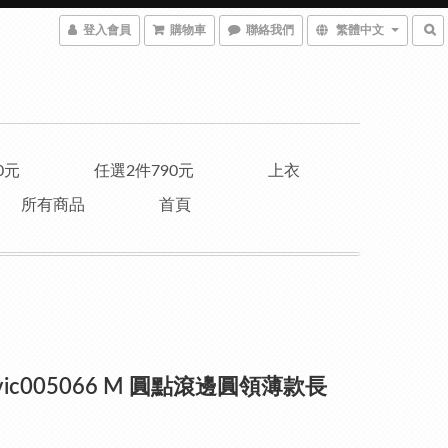
登入會員
購物車
聯絡我們
繁體中文
0元
任選2件790元
上衣
所有商品
首頁
vic005066 M 圓點滾邊圓領薄款長