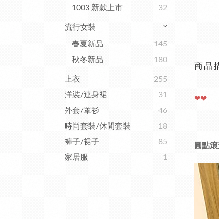
1003 新款上市
32
流行女裝
春夏新品
145
秋冬新品
180
商品
上衣
255
洋裝/連身裙
31
❤❤
外套/罩衫
46
時尚套裝/休閒套裝
18
褲子/裙子
85
圓點滾
家居服
1