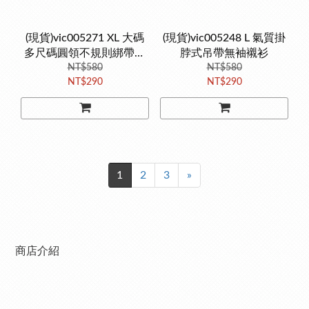
(現貨)vic005271 XL 大碼
(現貨)vic005248 L 氣質掛
多尺碼圓領不規則綁帶別
脖式吊帶無袖襯衫
致短袖T恤
NT$580
NT$580
NT$290
NT$290
1
2
3
»
商店介紹