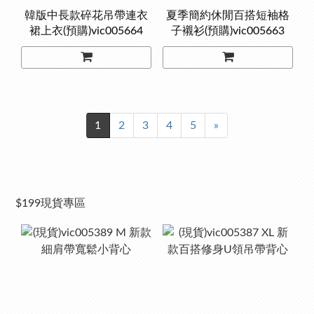
韓版中長款碎花吊帶連衣
夏季簡約休閒百搭短袖格
裙上衣(預購)vic005664
子襯衫(預購)vic005663
1
2
3
4
5
»
$199現貨專區