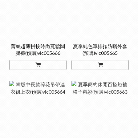
蕾絲超薄拼接時尚寬鬆闊
夏季純色單排扣防曬外套
腿褲(預購)vic005666
(預購)vic005665