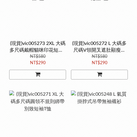
(現貨)vic005273 2XL 大碼
(現貨)vic005272 L 大碼多
多尺碼戴帽貓咪印花短袖T
尺碼V領開叉遮肚顯瘦短
NT$580
恤
NT$580
袖T恤
NT$290
NT$290