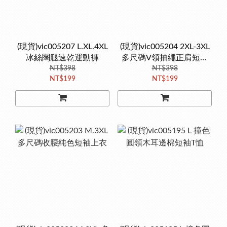
(現貨)vic005207 L.XL.4XL
(現貨)vic005204 2XL-3XL
冰絲闊腿速乾運動褲
多尺碼V領抽繩正肩短袖
NT$398
NT$398
襯衫
NT$199
NT$199