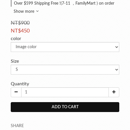
Over $599 Shipping Free !(7-11 ，FamilyMart ) on order
Show more
NT$900
NT$450
color
Size
Quantity
ADD TO CART
SHARE