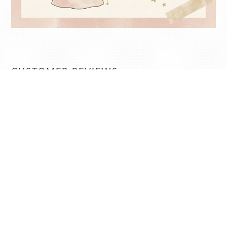
CUSTOMER REVIEWS
No review for this product
商店介紹