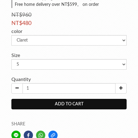
Free home delivery over NT$599。 on order
NT$960
NT$480
color
Size
Quantity
ADD TO CART
SHARE