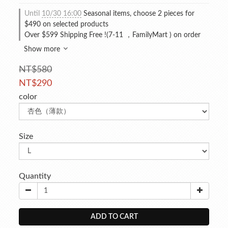
Until
10/30 16:00
Seasonal items, choose 2 pieces for
$490 on selected products
Over $599 Shipping Free !(7-11 ，FamilyMart ) on order
Show more
NT$580
NT$290
color
Size
Quantity
ADD TO CART