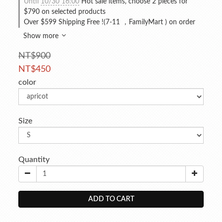
Until
10/30 16:00
Hot sale items, choose 2 pieces for
$790 on selected products
Over $599 Shipping Free !(7-11 ，FamilyMart ) on order
Show more
NT$900
NT$450
color
Size
Quantity
ADD TO CART